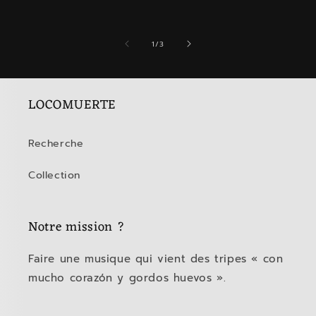
de
1
/
3
LOCOMUERTE
Recherche
Collection
Notre mission ?
Faire une musique qui vient des tripes « con
mucho corazón y gordos huevos ».