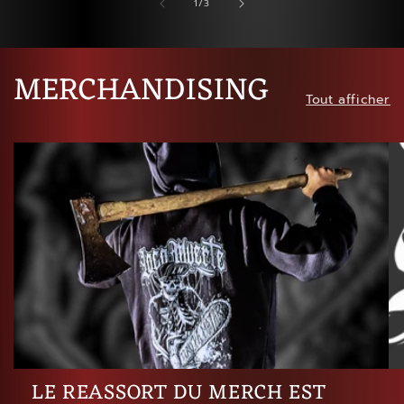
de
1
/
3
MERCHANDISING
Tout afficher
LE REASSORT DU MERCH EST