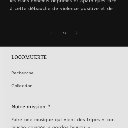
les clans ennemis déprimés et apathiques face
à cette débauche de violence positive et de...
de
1
/
3
LOCOMUERTE
Recherche
Collection
Notre mission ?
Faire une musique qui vient des tripes « con
mucho corazón y gordos huevos ».