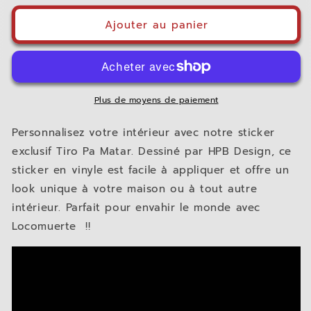
quantité
quantité
de
de
Ajouter au panier
STICKER
STICKER
Tiro
Tiro
Pa
Pa
Matar
Matar
Plus de moyens de paiement
Personnalisez votre intérieur avec notre sticker
exclusif Tiro Pa Matar. Dessiné par HPB Design, ce
sticker en vinyle est facile à appliquer et offre un
look unique à votre maison ou à tout autre
intérieur. Parfait pour envahir le monde avec
Locomuerte !!