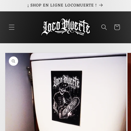
et
¡ SHOP EN LIGNE LOCOMUERTE !
passer
au
contenu
Panier
Passer aux
informations
produits