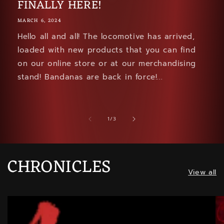
FINALLY HERE!
MARCH 6, 2024
Hello all and all! The locomotive has arrived,
loaded with new products that you can find
on our online store or at our merchandising
stand! Bandanas are back in force!...
of
1
/
3
CHRONICLES
View all