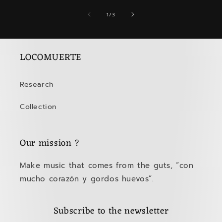
of
1
/
3
LOCOMUERTE
Research
Collection
Our mission ?
Make music that comes from the guts, “con
mucho corazón y gordos huevos”.
Subscribe to the newsletter